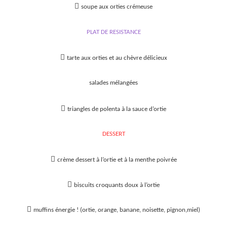

soupe aux orties crémeuse
PLAT DE RESISTANCE

tarte aux orties et au chèvre délicieux
salades mélangées

triangles de
polenta
à la sauce d’ortie
DESSERT

crème dessert à l’ortie et à la menthe poivrée

biscuits croquants doux à l’ortie

muffins énergie !
(ortie, orange, banane, noisette, pignon,miel)