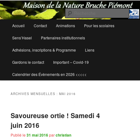
Rech
Maison de la Nature Bruche Piémont
Menu
Accueil
Contact
Animations
Pour les scolaires
Aller
Aller
principal
Sens’Hasel
Partenaires institutionnels
au
au
Adhésions, inscriptions & Programme
Liens
contenu
contenu
Gardons le contact
Important – Covid-19
principal
secondaire
Calendrier des Évènements en 2026 <<<<<
ARCHIVES MENSUELLES :
MAI 2016
Savoureuse ortie ! Samedi 4
juin 2016
Publié le
31 mai 2016
par
christian