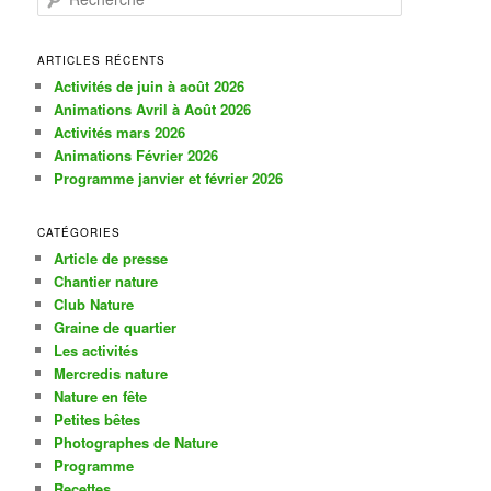
e
c
h
ARTICLES RÉCENTS
e
Activités de juin à août 2026
r
Animations Avril à Août 2026
c
Activités mars 2026
h
Animations Février 2026
e
Programme janvier et février 2026
CATÉGORIES
Article de presse
Chantier nature
Club Nature
Graine de quartier
Les activités
Mercredis nature
Nature en fête
Petites bêtes
Photographes de Nature
Programme
Recettes