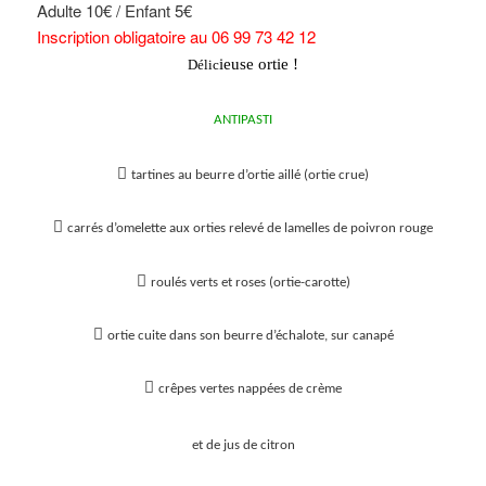
Adulte 10€ / Enfant 5€
Inscription obligatoire
au
06 99 73 42 12
ieuse ortie !
Délic
ANTIPASTI

tartines au beurre d’ortie aillé (ortie crue)

carrés d’omelette aux orties relevé de lamelles de poivron rouge

roulés verts et roses
(ortie-carotte)

ortie cuite dans son beurre d’échalote, sur canapé

crêpes vertes nappées de crème
et de jus de citron