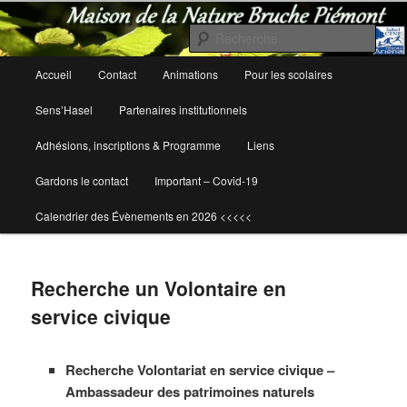
Rech
Maison de la Nature Bruche Piémont
Menu
Accueil
Contact
Animations
Pour les scolaires
Aller
Aller
principal
Sens’Hasel
Partenaires institutionnels
au
au
Adhésions, inscriptions & Programme
Liens
contenu
contenu
Gardons le contact
Important – Covid-19
principal
secondaire
Calendrier des Évènements en 2026 <<<<<
Recherche un Volontaire en
service civique
Recherche Volontariat en service civique –
Ambassadeur des patrimoines naturels