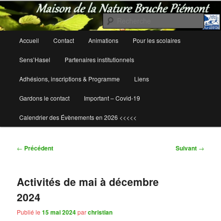
Rech
Maison de la Nature Bruche Piémont
Menu
Accueil
Contact
Animations
Pour les scolaires
Aller
Aller
principal
Sens’Hasel
Partenaires institutionnels
au
au
Adhésions, inscriptions & Programme
Liens
contenu
contenu
Gardons le contact
Important – Covid-19
principal
secondaire
Calendrier des Évènements en 2026 <<<<<
Navigation
←
Précédent
Suivant
→
des
articles
Activités de mai à décembre
2024
Publié le
15 mai 2024
par
christian