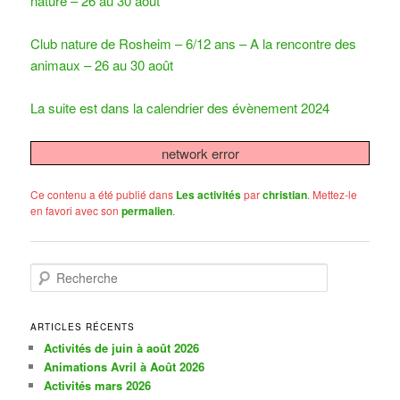
nature – 26 au 30 août
Club nature de Rosheim – 6/12 ans – A la rencontre des
animaux – 26 au 30 août
La suite est dans la calendrier des évènement 2024
network error
Ce contenu a été publié dans
Les activités
par
christian
. Mettez-le
en favori avec son
permalien
.
R
e
c
h
ARTICLES RÉCENTS
e
Activités de juin à août 2026
r
Animations Avril à Août 2026
c
Activités mars 2026
h