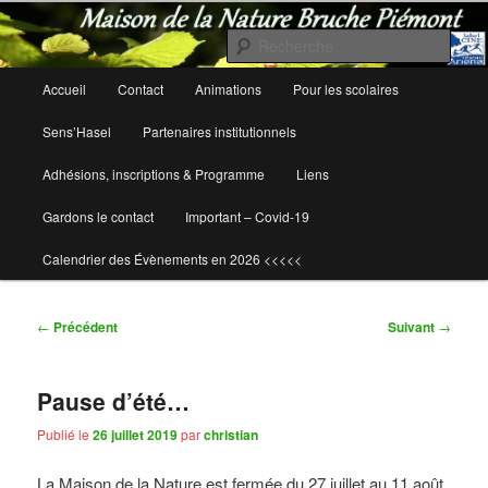
Rech
Maison de la Nature Bruche Piémont
Menu
Accueil
Contact
Animations
Pour les scolaires
Aller
Aller
principal
Sens’Hasel
Partenaires institutionnels
au
au
Adhésions, inscriptions & Programme
Liens
contenu
contenu
Gardons le contact
Important – Covid-19
principal
secondaire
Calendrier des Évènements en 2026 <<<<<
Navigation
←
Précédent
Suivant
→
des
articles
Pause d’été…
Publié le
26 juillet 2019
par
christian
La Maison de la Nature est fermée du 27 juillet au 11 août.