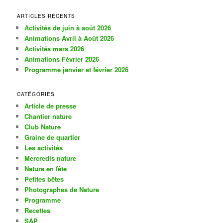
c
h
ARTICLES RÉCENTS
e
Activités de juin à août 2026
r
Animations Avril à Août 2026
c
Activités mars 2026
h
Animations Février 2026
e
Programme janvier et février 2026
CATÉGORIES
Article de presse
Chantier nature
Club Nature
Graine de quartier
Les activités
Mercredis nature
Nature en fête
Petites bêtes
Photographes de Nature
Programme
Recettes
SAP