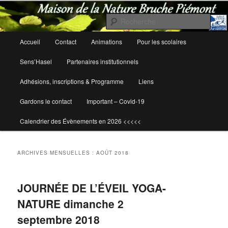
Rech
Maison de la Nature Bruche Piémont
Menu
Accueil
Contact
Animations
Pour les scolaires
Aller
Aller
principal
Sens’Hasel
Partenaires institutionnels
au
au
Adhésions, inscriptions & Programme
Liens
contenu
contenu
Gardons le contact
Important – Covid-19
principal
secondaire
Calendrier des Évènements en 2026 <<<<<
ARCHIVES MENSUELLES :
AOÛT 2018
JOURNÉE DE L’ÉVEIL YOGA-
NATURE dimanche 2
septembre 2018