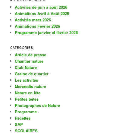
ARTICLES RÉCENTS
e
Activités de juin à août 2026
r
Animations Avril à Août 2026
c
Activités mars 2026
h
Animations Février 2026
e
Programme janvier et février 2026
CATÉGORIES
Article de presse
Chantier nature
Club Nature
Graine de quartier
Les activités
Mercredis nature
Nature en fête
Petites bêtes
Photographes de Nature
Programme
Recettes
SAP
SCOLAIRES