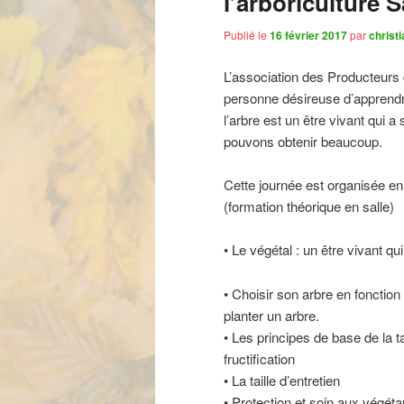
l’arboriculture 
Publié le
16 février 2017
par
christi
L’association des Producteurs de 
personne désireuse d’apprendre 
l’arbre est un être vivant qui 
pouvons obtenir beaucoup.
Cette journée est organisée e
(formation théorique en salle)
• Le végétal : un être vivant qu
• Choisir son arbre en fonction
planter un arbre.
• Les principes de base de la tail
fructification
• La taille d’entretien
• Protection et soin aux végét