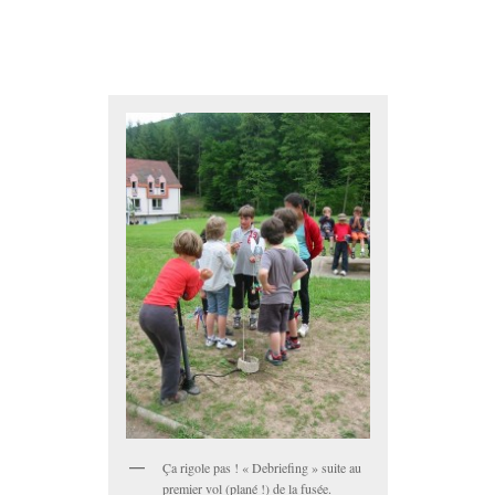
Ça rigole pas ! « Debriefing » suite au
premier vol (plané !) de la fusée.