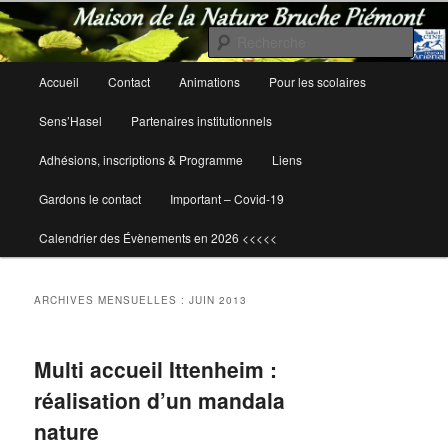
Rech
Maison de la Nature Bruche Piémont
Menu
Accueil
Contact
Animations
Pour les scolaires
Aller
Aller
principal
Sens’Hasel
Partenaires institutionnels
au
au
Adhésions, inscriptions & Programme
Liens
contenu
contenu
Gardons le contact
Important – Covid-19
principal
secondaire
Calendrier des Évènements en 2026 <<<<<
ARCHIVES MENSUELLES :
JUIN 2013
Multi accueil Ittenheim :
réalisation d’un mandala
nature