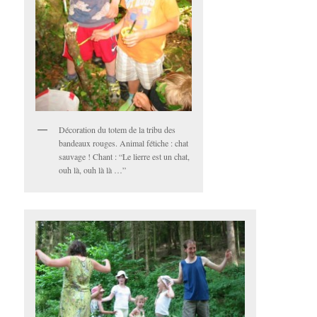
Décoration du totem de la tribu des
bandeaux rouges. Animal fétiche : chat
sauvage ! Chant : “Le lierre est un chat,
ouh là, ouh là là …”