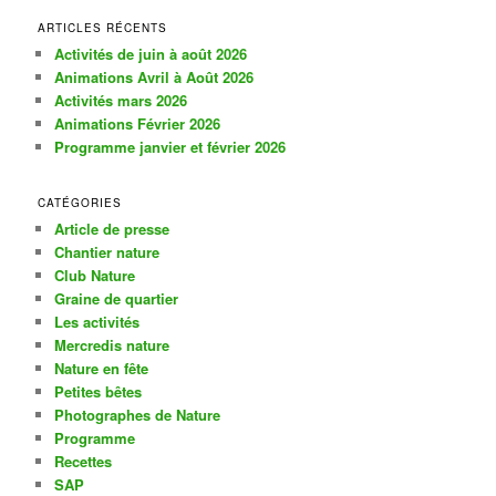
c
h
ARTICLES RÉCENTS
e
Activités de juin à août 2026
r
Animations Avril à Août 2026
c
Activités mars 2026
h
Animations Février 2026
e
Programme janvier et février 2026
CATÉGORIES
Article de presse
Chantier nature
Club Nature
Graine de quartier
Les activités
Mercredis nature
Nature en fête
Petites bêtes
Photographes de Nature
Programme
Recettes
SAP