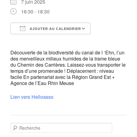
7 juin 2025
16:30 - 18:30
AJOUTER AU CALENDRIER
Télécharger ICS
Calendrier Google
Découverte de la biodiversité du canal de l ‘Ehn, l’un
des merveilleux milieux humides de la trame bleue
du Chemin des Carrières. Laissez-vous transporter le
temps d’une promenade ! Déplacement : niveau
facile En partenariat avec la Région Grand Est +
Agence de l’Eau Rhin Meuse
Lien vers Helloasso
R
e