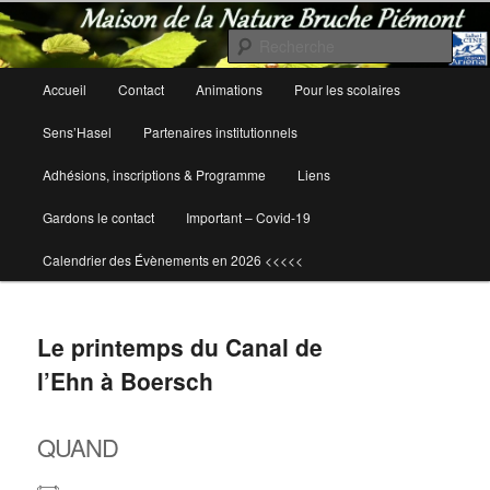
Rech
Maison de la Nature Bruche Piémont
Menu
Accueil
Contact
Animations
Pour les scolaires
Aller
Aller
principal
Sens’Hasel
Partenaires institutionnels
au
au
Adhésions, inscriptions & Programme
Liens
contenu
contenu
Gardons le contact
Important – Covid-19
principal
secondaire
Calendrier des Évènements en 2026 <<<<<
Le printemps du Canal de
l’Ehn à Boersch
QUAND